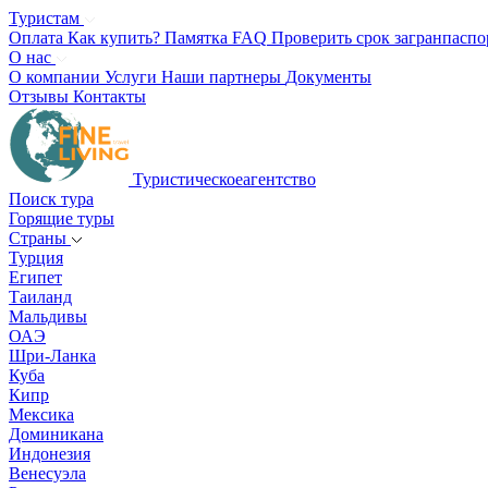
Туристам
Оплата
Как купить?
Памятка
FAQ
Проверить срок загранпаспо
О нас
О компании
Услуги
Наши партнеры
Документы
Отзывы
Контакты
Туристическое
агентство
Поиск тура
Горящие туры
Страны
Турция
Египет
Таиланд
Мальдивы
ОАЭ
Шри-Ланка
Куба
Кипр
Мексика
Доминикана
Индонезия
Венесуэла