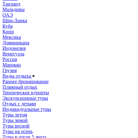
Таиланд
Мальдивы
ОАЭ
Шри-Ланка
Куба
Кипр
Мексика
Доминикана
Индонезия
Венесуэла
Россия
Марокко
Грузия
Виды отдыха
Раннее бронирование
Пляжный отдых
Тропические курорты
Экскурсионные туры
Отдых с детьми
Индивидуальные туры
Туры летом
Туры зимой
Туры весной
Туры на осень
Туры в отели 5 звезд