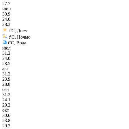
27.7
июн
30.9
24.0
28.3
t°C, Днем
t°C, Ночью
t°C, Вода
июл
31.2
24.0
28.5
авг
31.2
23.9
28.8
сен
31.2
24.1
29.2
окт
30.6
23.8
29.2