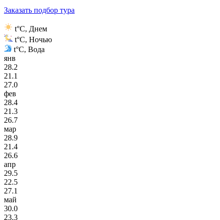
Заказать подбор тура
t°C, Днем
t°C, Ночью
t°C, Вода
янв
28.2
21.1
27.0
фев
28.4
21.3
26.7
мар
28.9
21.4
26.6
апр
29.5
22.5
27.1
май
30.0
23.3