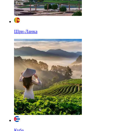
Шри-Ланка
Куба