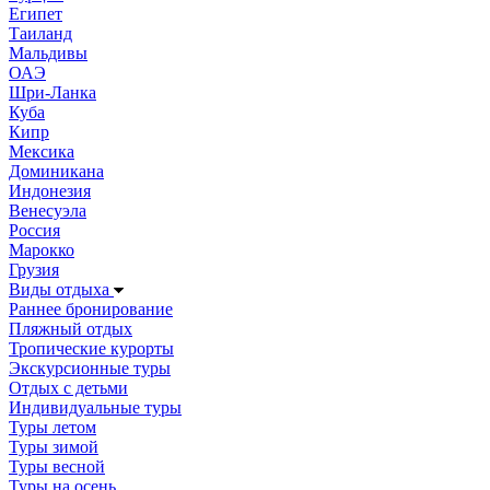
Египет
Таиланд
Мальдивы
ОАЭ
Шри-Ланка
Куба
Кипр
Мексика
Доминикана
Индонезия
Венесуэла
Россия
Марокко
Грузия
Виды отдыха
Раннее бронирование
Пляжный отдых
Тропические курорты
Экскурсионные туры
Отдых с детьми
Индивидуальные туры
Туры летом
Туры зимой
Туры весной
Туры на осень