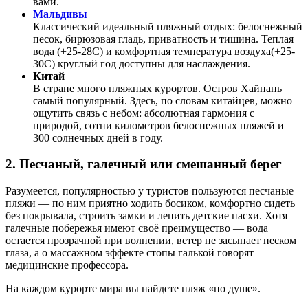
вами.
Мальдивы
Классический идеальный пляжный отдых: белоснежный
песок, бирюзовая гладь, приватность и тишина. Теплая
вода (+25-28С) и комфортная температура воздуха(+25-
30С) круглый год доступны для наслаждения.
Китай
В стране много пляжных курортов. Остров Хайнань
самый популярный. Здесь, по словам китайцев, можно
ощутить связь с небом: абсолютная гармония с
природой, сотни километров белоснежных пляжей и
300 солнечных дней в году.
2. Песчаный, галечный или смешанный берег
Разумеется, популярностью у туристов пользуются песчаные
пляжи — по ним приятно ходить босиком, комфортно сидеть
без покрывала, строить замки и лепить детские пасхи. Хотя
галечные побережья имеют своё преимущество — вода
остается прозрачной при волнении, ветер не засыпает песком
глаза, а о массажном эффекте стопы галькой говорят
медицинские профессора.
На каждом курорте мира вы найдете пляж «по душе».