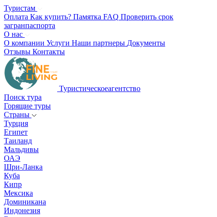
Туристам
Оплата
Как купить?
Памятка
FAQ
Проверить срок
загранпаспорта
О нас
О компании
Услуги
Наши партнеры
Документы
Отзывы
Контакты
Туристическое
агентство
Поиск тура
Горящие туры
Страны
Турция
Египет
Таиланд
Мальдивы
ОАЭ
Шри-Ланка
Куба
Кипр
Мексика
Доминикана
Индонезия