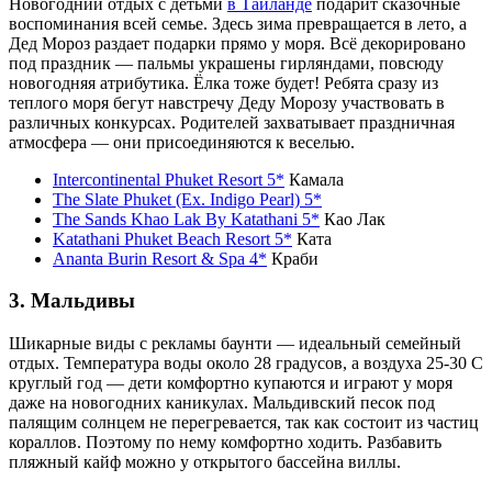
Новогодний отдых с детьми
в Таиланде
подарит сказочные
воспоминания всей семье. Здесь зима превращается в лето, а
Дед Мороз раздает подарки прямо у моря. Всё декорировано
под праздник — пальмы украшены гирляндами, повсюду
новогодняя атрибутика. Ёлка тоже будет! Ребята сразу из
теплого моря бегут навстречу Деду Морозу участвовать в
различных конкурсах. Родителей захватывает праздничная
атмосфера — они присоединяются к веселью.
Intercontinental Phuket Resort 5*
Камала
The Slate Phuket (Ex. Indigo Pearl) 5*
The Sands Khao Lak By Katathani 5*
Као Лак
Katathani Phuket Beach Resort 5*
Ката
Ananta Burin Resort & Spa 4*
Краби
3. Мальдивы
Шикарные виды с рекламы баунти — идеальный семейный
отдых. Температура воды около 28 градусов, а воздуха 25-30 С
круглый год — дети комфортно купаются и играют у моря
даже на новогодних каникулах. Мальдивский песок под
палящим солнцем не перегревается, так как состоит из частиц
кораллов. Поэтому по нему комфортно ходить. Разбавить
пляжный кайф можно у открытого бассейна виллы.