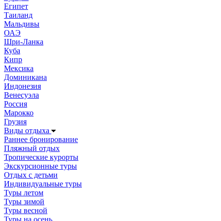
Египет
Таиланд
Мальдивы
ОАЭ
Шри-Ланка
Куба
Кипр
Мексика
Доминикана
Индонезия
Венесуэла
Россия
Марокко
Грузия
Виды отдыха
Раннее бронирование
Пляжный отдых
Тропические курорты
Экскурсионные туры
Отдых с детьми
Индивидуальные туры
Туры летом
Туры зимой
Туры весной
Туры на осень