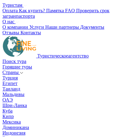
Туристам
Оплата
Как купить?
Памятка
FAQ
Проверить срок
загранпаспорта
О нас
О компании
Услуги
Наши партнеры
Документы
Отзывы
Контакты
Туристическое
агентство
Поиск тура
Горящие туры
Страны
Турция
Египет
Таиланд
Мальдивы
ОАЭ
Шри-Ланка
Куба
Кипр
Мексика
Доминикана
Индонезия