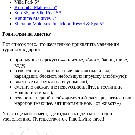
Villa Park 5*
Kurumba Maldives 5*
Sun Siyam Vilu Reef 5*
Kandima Maldives 5*
Sheraton Maldives Full Moon Resort & Spa 5*
Родителям на заметку
Вот список того, что желательно прихватить маленьким
туристам в дорогу:
привычные перекусы — печенье, яблоко, банан, пюре,
воду;
развлечения — компактные настольные игры,
карандаши, блокнот, небольшую игрушку (любимую);
влажные салфетки (пару упаковок);
сменную одежду (не переусердствуйте, в гостинице
можно постирать);
лекарства первой необходимости (пластырь, антисептик,
жаропонижающее, антигистаминное, «от живота»).
У нас ещё много мест, где отдыхать с детьми — одно
удовольствие. Путешествуйте с Fine Living travel!