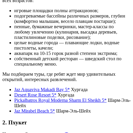
всех возрастов:
игровые площадки полны аттракционов;
подогреваемые бассейны различных размеров, глубин
(комфортно малышам, весело плавцам постарше);
пенные, бумажные вечеринки, мастер-классы по
любому увлечению (кулинария, высадка деревьев,
пластилиновые поделки, рисование);
целые водные города — плавающие лодки, водные
пистолеты, качели;
аквапарк на 10-15 горок разной степени экстрима;
собственный детский ресторан — шведский стол по
специальному меню.
Мы подбираем туры, где ребят ждет мир удивительных
открытий, интересных развлечений.
Jaz Aquaviva Makadi Bay 5*
Хургада
Desert Rose Resort 5*
Хургада
Pickalbatros Royal Moderna Sharm El Sheikh 5*
Шарм-Эль-
Шейх
Jaz Mirabel Beach 5*
Шарм-Эль-Шейх
2. Пхукет