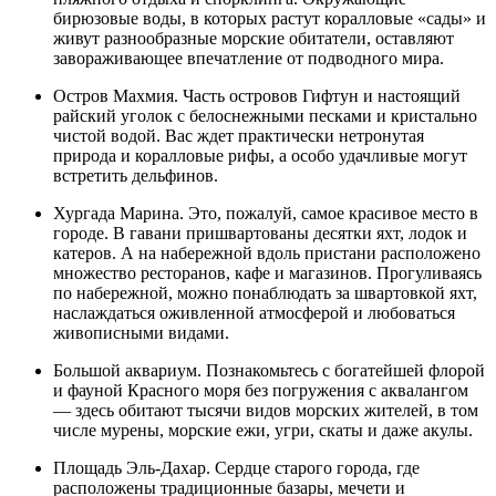
бирюзовые воды, в которых растут коралловые «сады» и
живут разнообразные морские обитатели, оставляют
завораживающее впечатление от подводного мира.
Остров Махмия. Часть островов Гифтун и настоящий
райский уголок с белоснежными песками и кристально
чистой водой. Вас ждет практически нетронутая
природа и коралловые рифы, а особо удачливые могут
встретить дельфинов.
Хургада Марина. Это, пожалуй, самое красивое место в
городе. В гавани пришвартованы десятки яхт, лодок и
катеров. А на набережной вдоль пристани расположено
множество ресторанов, кафе и магазинов. Прогуливаясь
по набережной, можно понаблюдать за швартовкой яхт,
наслаждаться оживленной атмосферой и любоваться
живописными видами.
Большой аквариум. Познакомьтесь с богатейшей флорой
и фауной Красного моря без погружения с аквалангом
— здесь обитают тысячи видов морских жителей, в том
числе мурены, морские ежи, угри, скаты и даже акулы.
Площадь Эль-Дахар. Сердце старого города, где
расположены традиционные базары, мечети и