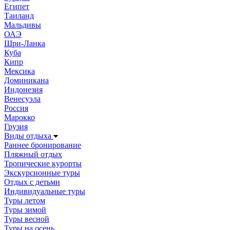
Египет
Таиланд
Мальдивы
ОАЭ
Шри-Ланка
Куба
Кипр
Мексика
Доминикана
Индонезия
Венесуэла
Россия
Марокко
Грузия
Виды отдыха
Раннее бронирование
Пляжный отдых
Тропические курорты
Экскурсионные туры
Отдых с детьми
Индивидуальные туры
Туры летом
Туры зимой
Туры весной
Туры на осень