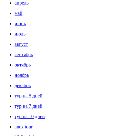
апрель
май
июнь
июль
август
сентябрь
октябрь
ноябрь
декабрь
тур на 5 дней
тур на 7 дней
тур на 10 дней
anex tour