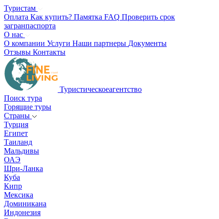
Туристам
Оплата
Как купить?
Памятка
FAQ
Проверить срок
загранпаспорта
О нас
О компании
Услуги
Наши партнеры
Документы
Отзывы
Контакты
Туристическое
агентство
Поиск тура
Горящие туры
Страны
Турция
Египет
Таиланд
Мальдивы
ОАЭ
Шри-Ланка
Куба
Кипр
Мексика
Доминикана
Индонезия