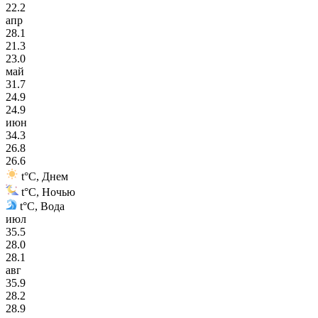
22.2
апр
28.1
21.3
23.0
май
31.7
24.9
24.9
июн
34.3
26.8
26.6
t°C, Днем
t°C, Ночью
t°C, Вода
июл
35.5
28.0
28.1
авг
35.9
28.2
28.9