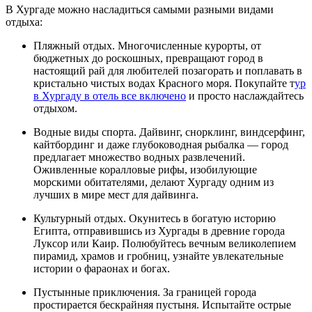
В Хургаде можно насладиться самыми разными видами
отдыха:
Пляжный отдых. Многочисленные курорты, от
бюджетных до роскошных, превращают город в
настоящий рай для любителей позагорать и поплавать в
кристально чистых водах Красного моря. Покупайте т
ур
в Хургаду в отель все включено
и просто наслаждайтесь
отдыхом.
Водные виды спорта. Дайвинг, снорклинг, виндсерфинг,
кайтбординг и даже глубоководная рыбалка — город
предлагает множество водных развлечений.
Оживленные коралловые рифы, изобилующие
морскими обитателями, делают Хургаду одним из
лучших в мире мест для дайвинга.
Культурный отдых. Окунитесь в богатую историю
Египта, отправившись из Хургады в древние города
Луксор или Каир. Полюбуйтесь вечным великолепием
пирамид, храмов и гробниц, узнайте увлекательные
истории о фараонах и богах.
Пустынные приключения. За границей города
простирается бескрайняя пустыня. Испытайте острые