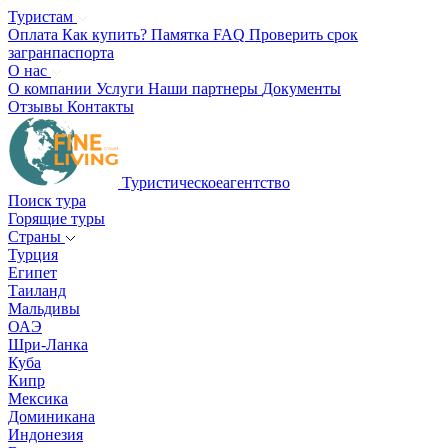
Туристам
Оплата
Как купить?
Памятка
FAQ
Проверить срок
загранпаспорта
О нас
О компании
Услуги
Наши партнеры
Документы
Отзывы
Контакты
Туристическое
агентство
Поиск тура
Горящие туры
Страны
Турция
Египет
Таиланд
Мальдивы
ОАЭ
Шри-Ланка
Куба
Кипр
Мексика
Доминикана
Индонезия