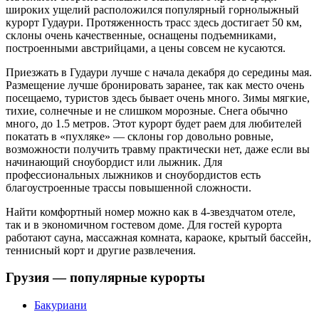
широких ущелий расположился популярный горнолыжный
курорт Гудаури. Протяженность трасс здесь достигает 50 км,
склоны очень качественные, оснащены подъемниками,
построенными австрийцами, а цены совсем не кусаются.
Приезжать в Гудаури лучше с начала декабря до середины мая.
Размещение лучше бронировать заранее, так как место очень
посещаемо, туристов здесь бывает очень много. Зимы мягкие,
тихие, солнечные и не слишком морозные. Снега обычно
много, до 1.5 метров. Этот курорт будет раем для любителей
покатать в «пухляке» — склоны гор довольно ровные,
возможности получить травму практически нет, даже если вы
начинающий сноубордист или лыжник. Для
профессиональных лыжников и сноубордистов есть
благоустроенные трассы повышенной сложности.
Найти комфортный номер можно как в 4-звездчатом отеле,
так и в экономичном гостевом доме. Для гостей курорта
работают сауна, массажная комната, караоке, крытый бассейн,
теннисный корт и другие развлечения.
Грузия — популярные курорты
Бакуриани