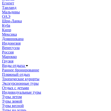
Египет
Таиланд
Мальдивы
ОАЭ
Шри-Ланка
Куба
Кипр
Мексика
Доминикана
Индонезия
Венесуэла
Россия
Марокко
Грузия
Виды отдыха
Раннее бронирование
Пляжный отдых
Тропические курорты
Экскурсионные туры
Отдых с детьми
Индивидуальные туры
Туры летом
Туры зимой
Туры весной
Туры на осень