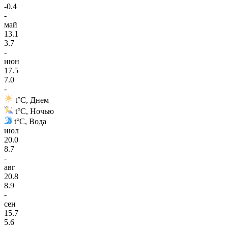
-0.4
-
май
13.1
3.7
-
июн
17.5
7.0
-
t°C, Днем
t°C, Ночью
t°C, Вода
июл
20.0
8.7
-
авг
20.8
8.9
-
сен
15.7
5.6