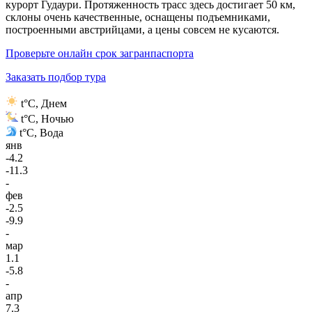
курорт Гудаури. Протяженность трасс здесь достигает 50 км,
склоны очень качественные, оснащены подъемниками,
построенными австрийцами, а цены совсем не кусаются.
Проверьте онлайн срок загранпаспорта
Заказать подбор тура
t°C, Днем
t°C, Ночью
t°C, Вода
янв
-4.2
-11.3
-
фев
-2.5
-9.9
-
мар
1.1
-5.8
-
апр
7.3