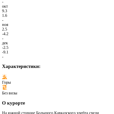
-
окт
9.3
1.6
-
ноя
2.5
-4.2
-
дек
-2.5
-9.1
-
Характеристики:
Горы
Без визы
О курорте
На южной стороне Большого Кавказского хребта среди