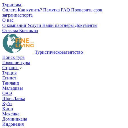
Туристам
Оплата
Как купить?
Памятка
FAQ
Проверить срок
загранпаспорта
О нас
О компании
Услуги
Наши партнеры
Документы
Отзывы
Контакты
Туристическое
агентство
Поиск тура
Горящие туры
Страны
Турция
Египет
Таиланд
Мальдивы
ОАЭ
Шри-Ланка
Куба
Кипр
Мексика
Доминикана
Индонезия