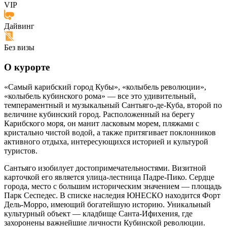
VIP
Дайвинг
Без визы
О курорте
«Самый карибский город Кубы», «колыбель революции»,
«колыбель кубинского рома» — все это удивительный,
темпераментный и музыкальный Сантьяго-де-Куба, второй по
величине кубинский город. Расположенный на берегу
Карибского моря, он манит ласковым морем, пляжами с
кристально чистой водой, а также притягивает поклонников
активного отдыха, интересующихся историей и культурой
туристов.
Сантьяго изобилует достопримечательностями. Визитной
карточкой его является улица-лестница Падре-Пико. Сердце
города, место с большим историческим значением — площадь
Парк Сеспедес. В списке наследия ЮНЕСКО находится Форт
Дель-Морро, имеющий богатейшую историю. Уникальный
культурный объект — кладбище Санта-Ифихения, где
захоронены важнейшие личности Кубинской революции.