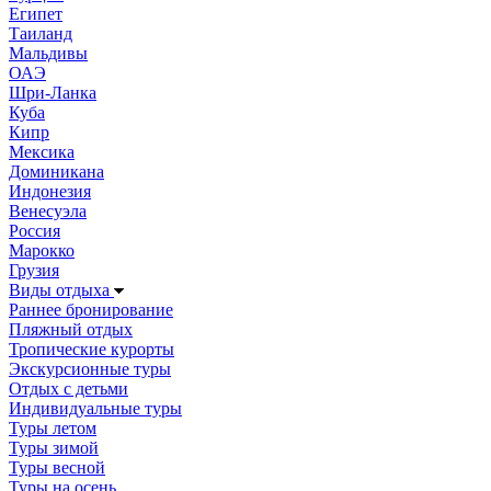
Египет
Таиланд
Мальдивы
ОАЭ
Шри-Ланка
Куба
Кипр
Мексика
Доминикана
Индонезия
Венесуэла
Россия
Марокко
Грузия
Виды отдыха
Раннее бронирование
Пляжный отдых
Тропические курорты
Экскурсионные туры
Отдых с детьми
Индивидуальные туры
Туры летом
Туры зимой
Туры весной
Туры на осень