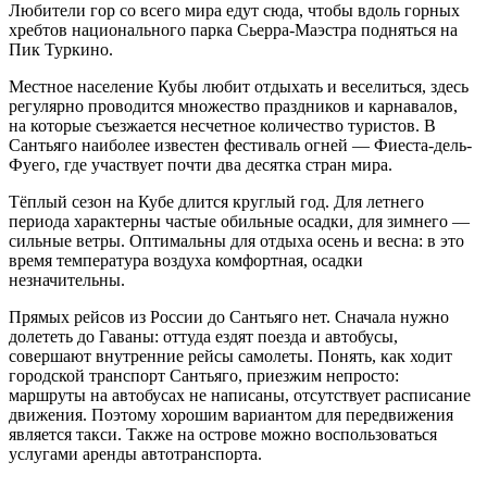
Любители гор со всего мира едут сюда, чтобы вдоль горных
хребтов национального парка Сьерра-Маэстра подняться на
Пик Туркино.
Местное население Кубы любит отдыхать и веселиться, здесь
регулярно проводится множество праздников и карнавалов,
на которые съезжается несчетное количество туристов. В
Сантьяго наиболее известен фестиваль огней — Фиеста-дель-
Фуего, где участвует почти два десятка стран мира.
Тёплый сезон на Кубе длится круглый год. Для летнего
периода характерны частые обильные осадки, для зимнего —
сильные ветры. Оптимальны для отдыха осень и весна: в это
время температура воздуха комфортная, осадки
незначительны.
Прямых рейсов из России до Сантьяго нет. Сначала нужно
долететь до Гаваны: оттуда ездят поезда и автобусы,
совершают внутренние рейсы самолеты. Понять, как ходит
городской транспорт Сантьяго, приезжим непросто:
маршруты на автобусах не написаны, отсутствует расписание
движения. Поэтому хорошим вариантом для передвижения
является такси. Также на острове можно воспользоваться
услугами аренды автотранспорта.