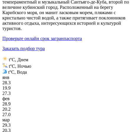
темпераментный и музыкальный Сантьяго-де-Куба, второй по
величине кубинский город. Расположенный на берегу
Карибского моря, он манит ласковым морем, пляжами с
кристально чистой водой, а также притягивает поклонников
активного отдыха, интересующихся историей и культурой
туристов.
Проверьте онлайн срок загранпаспорта
Заказать подбор тура
t°C, Днем
t°C, Ночью
t°C, Вода
янв
28.3
19.9
27.3
фев
28.9
20.2
27.0
мар
29.3
20.3