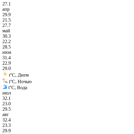
27.1
апр
29.9
21.5
27.7
май
30.3
22.2
28.5
июн
31.4
22.9
29.0
t°C, Днем
t°C, Ночью
t°C, Вода
июл
32.1
23.0
29.5
авг
32.4
23.3
29.9