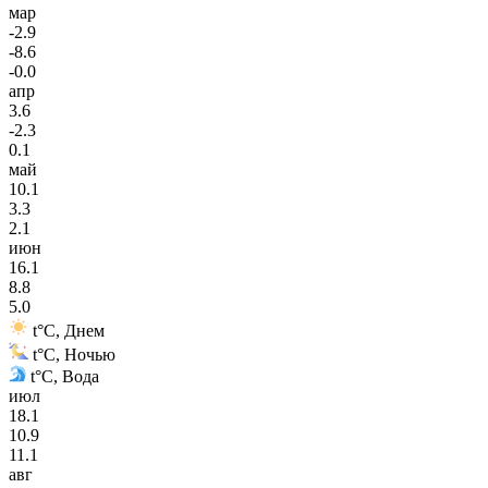
мар
-2.9
-8.6
-0.0
апр
3.6
-2.3
0.1
май
10.1
3.3
2.1
июн
16.1
8.8
5.0
t°C, Днем
t°C, Ночью
t°C, Вода
июл
18.1
10.9
11.1
авг