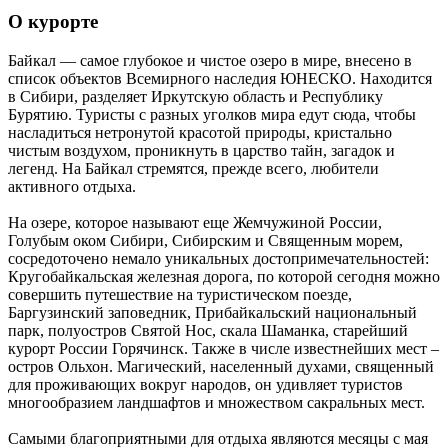
О курорте
Байкал — самое глубокое и чистое озеро в мире, внесено в
список объектов Всемирного наследия ЮНЕСКО. Находится
в Сибири, разделяет Иркутскую область и Республику
Бурятию. Туристы с разных уголков мира едут сюда, чтобы
насладиться нетронутой красотой природы, кристально
чистым воздухом, проникнуть в царство тайн, загадок и
легенд. На Байкал стремятся, прежде всего, любители
активного отдыха.
На озере, которое называют еще Жемчужиной России,
Голубым оком Сибири, Сибирским и Священным морем,
сосредоточено немало уникальных достопримечательностей:
Кругобайкальская железная дорога, по которой сегодня можно
совершить путешествие на туристическом поезде,
Баргузинский заповедник, Прибайкальский национальный
парк, полуостров Святой Нос, скала Шаманка, старейший
курорт России Горячинск. Также в числе известнейших мест –
остров Ольхон. Магический, населенный духами, священный
для проживающих вокруг народов, он удивляет туристов
многообразием ландшафтов и множеством сакральных мест.
Самыми благоприятными для отдыха являются месяцы с мая