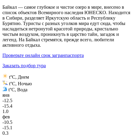
Байкал — самое глубокое и чистое озеро в мире, внесено в
список объектов Всемирного наследия ЮНЕСКО. Находится
в Сибири, разделяет Иркутскую область и Республику
Бурятию. Туристы с разных уголков мира едут сюда, чтобы
насладиться нетронутой красотой природы, кристально
чистым воздухом, проникнуть в царство тайн, загадок и
легенд. На Байкал стремятся, прежде всего, любители
активного отдыха.
Проверьте онлайн срок загранпаспорта
Заказать подбор тура
t°C, Днем
t°C, Ночью
t°C, Вода
янв
-12.5
-15.4
1.0
фев
-10.5
-15.1
0.3