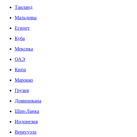
Таиланд
Мальдивы
Египет
Куба
Мексика
ОАЭ
Кипр
Марокко
Грузия
Доминикана
Шри-Ланка
Индонезия
Венесуэла