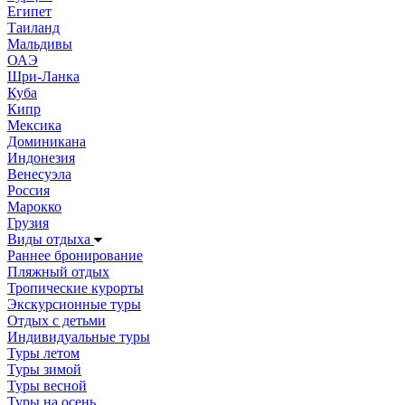
Египет
Таиланд
Мальдивы
ОАЭ
Шри-Ланка
Куба
Кипр
Мексика
Доминикана
Индонезия
Венесуэла
Россия
Марокко
Грузия
Виды отдыха
Раннее бронирование
Пляжный отдых
Тропические курорты
Экскурсионные туры
Отдых с детьми
Индивидуальные туры
Туры летом
Туры зимой
Туры весной
Туры на осень