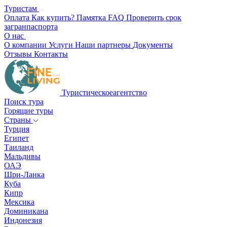
Туристам
Оплата
Как купить?
Памятка
FAQ
Проверить срок
загранпаспорта
О нас
О компании
Услуги
Наши партнеры
Документы
Отзывы
Контакты
Туристическое
агентство
Поиск тура
Горящие туры
Страны
Турция
Египет
Таиланд
Мальдивы
ОАЭ
Шри-Ланка
Куба
Кипр
Мексика
Доминикана
Индонезия