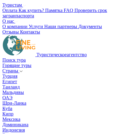
Туристам
Оплата
Как купить?
Памятка
FAQ
Проверить срок
загранпаспорта
О нас
О компании
Услуги
Наши партнеры
Документы
Отзывы
Контакты
Туристическое
агентство
Поиск тура
Горящие туры
Страны
Турция
Египет
Таиланд
Мальдивы
ОАЭ
Шри-Ланка
Куба
Кипр
Мексика
Доминикана
Индонезия