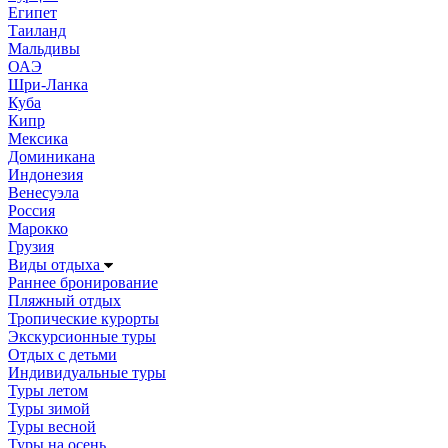
Египет
Таиланд
Мальдивы
ОАЭ
Шри-Ланка
Куба
Кипр
Мексика
Доминикана
Индонезия
Венесуэла
Россия
Марокко
Грузия
Виды отдыха
Раннее бронирование
Пляжный отдых
Тропические курорты
Экскурсионные туры
Отдых с детьми
Индивидуальные туры
Туры летом
Туры зимой
Туры весной
Туры на осень