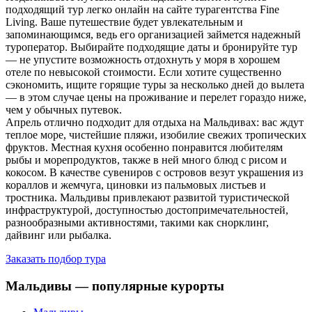
подходящий тур легко онлайн на сайте турагентства Fine
Living. Ваше путешествие будет увлекательным и
запоминающимся, ведь его организацией займется надежный
туроператор. Выбирайте подходящие даты и бронируйте тур
— не упустите возможность отдохнуть у моря в хорошем
отеле по невысокой стоимости. Если хотите существенно
сэкономить, ищите горящие туры за несколько дней до вылета
— в этом случае цены на проживание и перелет гораздо ниже,
чем у обычных путевок.
Апрель отлично подходит для отдыха на Мальдивах: вас ждут
теплое море, чистейшие пляжи, изобилие свежих тропических
фруктов. Местная кухня особенно понравится любителям
рыбы и морепродуктов, также в ней много блюд с рисом и
кокосом. В качестве сувениров с островов везут украшения из
кораллов и жемчуга, циновки из пальмовых листьев и
тростника. Мальдивы привлекают развитой туристической
инфраструктурой, доступностью достопримечательностей,
разнообразными активностями, такими как снорклинг,
дайвинг или рыбалка.
Заказать подбор тура
Мальдивы — популярные курорты