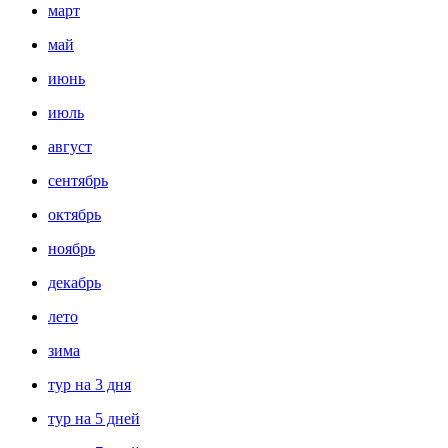
март
май
июнь
июль
август
сентябрь
октябрь
ноябрь
декабрь
лето
зима
тур на 3 дня
тур на 5 дней