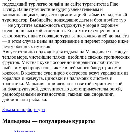
подходящий тур легко онлайн на сайте турагентства Fine
Living. Ваше путешествие будет увлекательным и
запоминающимся, ведь его организацией займется надежный
туроператор. Выбирайте подходящие даты и бронируйте тур
— не упустите возможность отдохнуть у моря в хорошем
отеле по невысокой стоимости. Если хотите существенно
сэкономить, ищите горящие туры за несколько дней до вылета
— в этом случае цены на проживание и перелет гораздо ниже,
чем у обычных путевок.
Август отлично подходит для отдыха на Мальдивах: вас ждут
теплое море, чистейшие пляжи, изобилие свежих тропических
фруктов. Местная кухня особенно понравится любителям
рыбы и морепродуктов, также в ней много блюд с рисом и
кокосом. В качестве сувениров с островов везут украшения из
кораллов и жемчуга, циновки из пальмовых листьев и
тростника. Мальдивы привлекают развитой туристической
инфраструктурой, доступностью достопримечательностей,
разнообразными активностями, такими как снорклинг,
дайвинг или рыбалка.
Заказать подбор тура
Мальдивы — популярные курорты