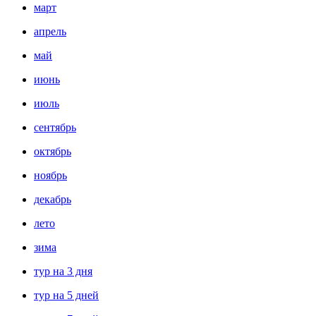
март
апрель
май
июнь
июль
сентябрь
октябрь
ноябрь
декабрь
лето
зима
тур на 3 дня
тур на 5 дней