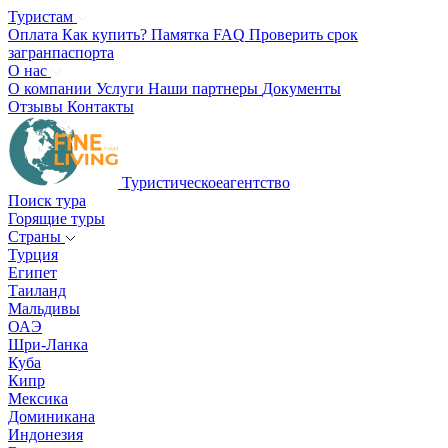
Туристам
Оплата
Как купить?
Памятка
FAQ
Проверить срок
загранпаспорта
О нас
О компании
Услуги
Наши партнеры
Документы
Отзывы
Контакты
Туристическое
агентство
Поиск тура
Горящие туры
Страны
Турция
Египет
Таиланд
Мальдивы
ОАЭ
Шри-Ланка
Куба
Кипр
Мексика
Доминикана
Индонезия