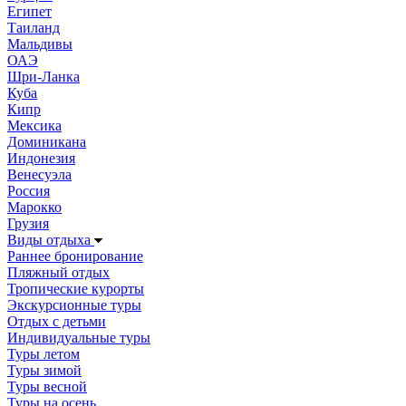
Египет
Таиланд
Мальдивы
ОАЭ
Шри-Ланка
Куба
Кипр
Мексика
Доминикана
Индонезия
Венесуэла
Россия
Марокко
Грузия
Виды отдыха
Раннее бронирование
Пляжный отдых
Тропические курорты
Экскурсионные туры
Отдых с детьми
Индивидуальные туры
Туры летом
Туры зимой
Туры весной
Туры на осень