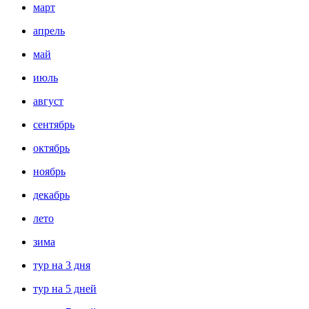
март
апрель
май
июль
август
сентябрь
октябрь
ноябрь
декабрь
лето
зима
тур на 3 дня
тур на 5 дней