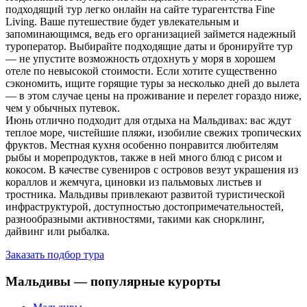
подходящий тур легко онлайн на сайте турагентства Fine
Living. Ваше путешествие будет увлекательным и
запоминающимся, ведь его организацией займется надежный
туроператор. Выбирайте подходящие даты и бронируйте тур
— не упустите возможность отдохнуть у моря в хорошем
отеле по невысокой стоимости. Если хотите существенно
сэкономить, ищите горящие туры за несколько дней до вылета
— в этом случае цены на проживание и перелет гораздо ниже,
чем у обычных путевок.
Июнь отлично подходит для отдыха на Мальдивах: вас ждут
теплое море, чистейшие пляжи, изобилие свежих тропических
фруктов. Местная кухня особенно понравится любителям
рыбы и морепродуктов, также в ней много блюд с рисом и
кокосом. В качестве сувениров с островов везут украшения из
кораллов и жемчуга, циновки из пальмовых листьев и
тростника. Мальдивы привлекают развитой туристической
инфраструктурой, доступностью достопримечательностей,
разнообразными активностями, такими как снорклинг,
дайвинг или рыбалка.
Заказать подбор тура
Мальдивы — популярные курорты