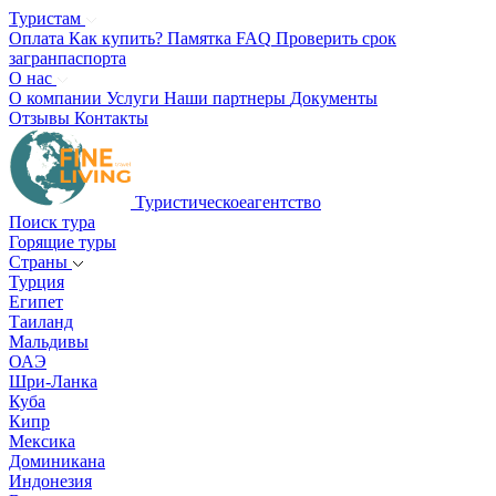
Туристам
Оплата
Как купить?
Памятка
FAQ
Проверить срок
загранпаспорта
О нас
О компании
Услуги
Наши партнеры
Документы
Отзывы
Контакты
Туристическое
агентство
Поиск тура
Горящие туры
Страны
Турция
Египет
Таиланд
Мальдивы
ОАЭ
Шри-Ланка
Куба
Кипр
Мексика
Доминикана
Индонезия