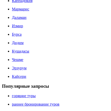
Каппадокия
Мармарис
Даламан
Измир
Бурса
Дидим
Кушадасы
Чешме
Эрзурум
Кайсери
Популярные запросы
горящие туры
раннее бронирование туров