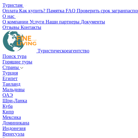
Туристам
Оплата
Как купить?
Памятка
FAQ
Проверить срок загранпаспо
О нас
О компании
Услуги
Наши партнеры
Документы
Отзывы
Контакты
Туристическое
агентство
Поиск тура
Горящие туры
Страны
Турция
Египет
Таиланд
Мальдивы
ОАЭ
Шри-Ланка
Куба
Кипр
Мексика
Доминикана
Индонезия
Венесуэла