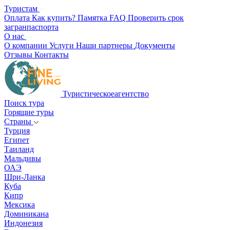
Туристам
Оплата
Как купить?
Памятка
FAQ
Проверить срок
загранпаспорта
О нас
О компании
Услуги
Наши партнеры
Документы
Отзывы
Контакты
Туристическое
агентство
Поиск тура
Горящие туры
Страны
Турция
Египет
Таиланд
Мальдивы
ОАЭ
Шри-Ланка
Куба
Кипр
Мексика
Доминикана
Индонезия