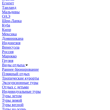
Египет
Таиланд
Мальдивы
ОАЭ
Шри-Ланка
Куба
Кипр
Мексика
Доминикана
Индонезия
Венесуэла
Россия
Марокко
Грузия
Виды отдыха
Раннее бронирование
Пляжный отдых
Тропические курорты
Экскурсионные туры
Отдых с детьми
Индивидуальные туры
Туры летом
Туры зимой
Туры весной
Туры на осень