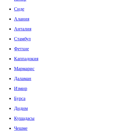
Сиде
Алания
Анталия
Стамбул
Фетхие
Каппадокия
Мармарис
Даламан
Измир
Бурса
Дидим
Кушадасы
Чешме