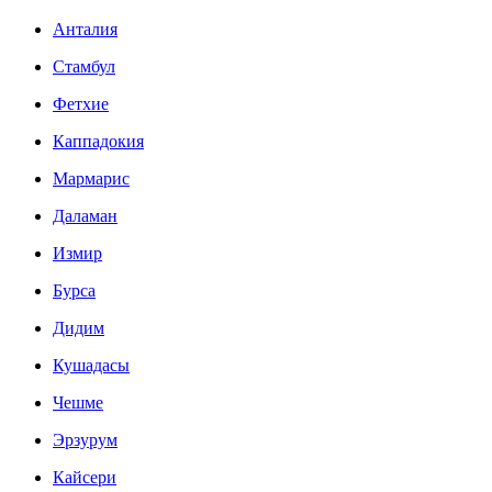
Анталия
Стамбул
Фетхие
Каппадокия
Мармарис
Даламан
Измир
Бурса
Дидим
Кушадасы
Чешме
Эрзурум
Кайсери