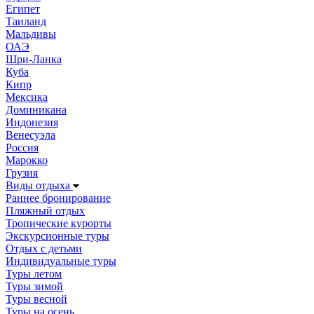
Египет
Таиланд
Мальдивы
ОАЭ
Шри-Ланка
Куба
Кипр
Мексика
Доминикана
Индонезия
Венесуэла
Россия
Марокко
Грузия
Виды отдыха
Раннее бронирование
Пляжный отдых
Тропические курорты
Экскурсионные туры
Отдых с детьми
Индивидуальные туры
Туры летом
Туры зимой
Туры весной
Туры на осень