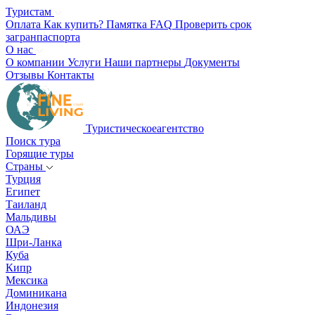
Туристам
Оплата
Как купить?
Памятка
FAQ
Проверить срок
загранпаспорта
О нас
О компании
Услуги
Наши партнеры
Документы
Отзывы
Контакты
Туристическое
агентство
Поиск тура
Горящие туры
Страны
Турция
Египет
Таиланд
Мальдивы
ОАЭ
Шри-Ланка
Куба
Кипр
Мексика
Доминикана
Индонезия